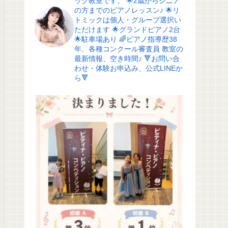
ック教室です。
🌟2歳からシニア
の方までのピアノレッスン♪
🌟リ
トミックは個人・グループ選択い
ただけます
🌟グランドピアノ2台
🌟駐車場あり
🌈ピアノ指導歴38
年、各種コンクール審査員
教室の
最新情報、空き時間♪
🔻お問い合
わせ・体験お申込み、公式LINEか
ら🔻